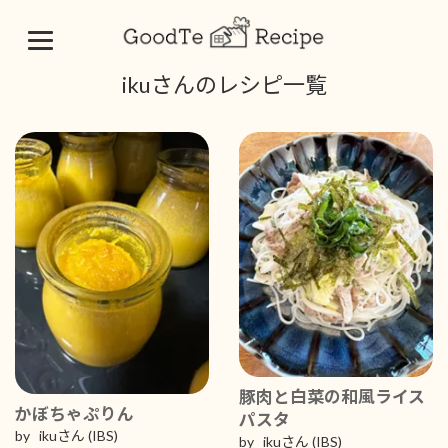
コ
ナ
ikuさんのレシピ一覧
ン
ビ
テ
ゲ
ン
ー
ツ
シ
へ
ョ
ス
ン
キ
に
ッ
移
プ
動
豚肉と白菜の和風ライス
かぼちゃぷりん
パスタ
by ikuさん
(IBS)
by ikuさん
(IBS)