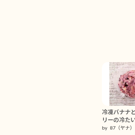
コ
ナ
ン
ビ
テ
ゲ
ン
ー
ツ
シ
へ
ョ
ス
ン
キ
に
ッ
移
プ
動
冷凍バナナ
リーの冷た
by 87（ヤナ