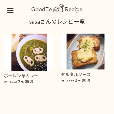
コ
ナ
sasaさんのレシピ一覧
ン
ビ
テ
ゲ
ン
ー
ツ
シ
へ
ョ
ス
ン
キ
に
ッ
移
プ
動
タルタルソース
ホーレン草カレー
by sasaさん
(IBD)
by sasaさん
(IBD)