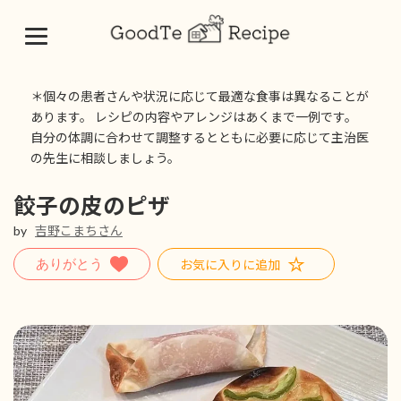
コ
ナ
ン
ビ
＊個々の患者さんや状況に応じて最適な食事は異なることが
テ
ゲ
あります。 レシピの内容やアレンジはあくまで一例です。
ン
ー
自分の体調に合わせて調整するとともに必要に応じて主治医
ツ
シ
の先生に相談しましょう。
へ
ョ
ス
ン
キ
に
餃子の皮のピザ
ッ
移
by
吉野こまちさん
プ
動
お気に入りに追加