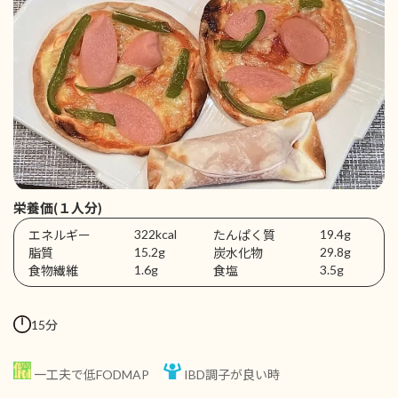
栄養価(１人分)
322kcal
19.4g
エネルギー
たんぱく質
15.2g
29.8g
脂質
炭水化物
1.6g
3.5g
食物繊維
食塩
15分
一工夫で低FODMAP
IBD調子が良い時