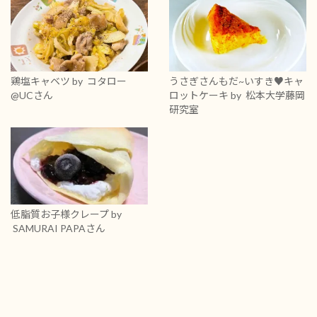
鶏塩キャベツ
by コタロー
うさぎさんもだ~いすき♥キャ
@UCさん
ロットケーキ
by 松本大学藤岡
研究室
低脂質お子様クレープ
by
SAMURAI PAPAさん