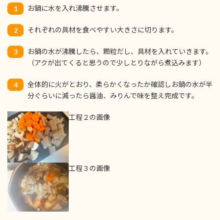
お鍋に水を入れ沸騰させます。
1
それぞれの具材を食べやすい大きさに切ります。
2
お鍋の水が沸騰したら、顆粒だし、具材を入れていきます。
3
（アクが出てくると思うので少しとりながら煮込みます）
全体的に火がとおり、柔らかくなったか確認しお鍋の水が半
4
分ぐらいに減ったら醤油、みりんで味を整え完成です。
工程２の画像
工程３の画像