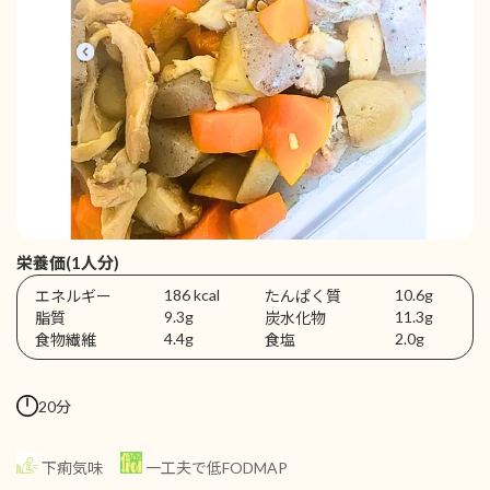
栄養価(1人分)
186 kcal
10.6g
エネルギー
たんぱく質
9.3g
11.3g
脂質
炭水化物
4.4g
2.0g
食物繊維
食塩
20分
下痢気味
一工夫で低FODMAP