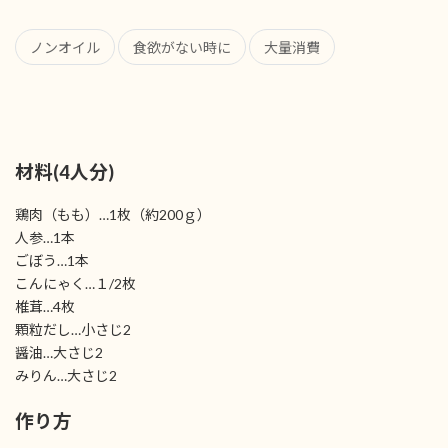
ノンオイル
食欲がない時に
大量消費
材料(4人分)
鶏肉（もも）…1枚（約200ｇ）
人参…1本
ごぼう…1本
こんにゃく…１/2枚
椎茸…4枚
顆粒だし…小さじ2
醤油…大さじ2
みりん…大さじ2
作り方