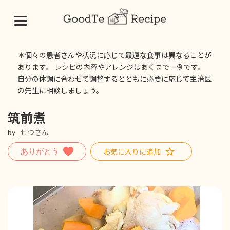
コ
ナ
ン
ビ
＊個々の患者さんや状況に応じて最適な食事は異なることが
テ
ゲ
あります。 レシピの内容やアレンジはあくまで一例です。
ン
ー
自分の体調に合わせて調整するとともに必要に応じて主治医
ツ
シ
の先生に相談しましょう。
へ
ョ
ス
ン
キ
に
筑前煮
ッ
移
by
せつさん
プ
動
お気に入りに追加