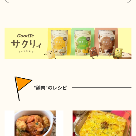
"鶏肉"のレシピ