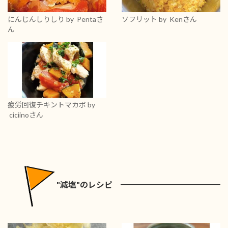
にんじんしりしり
by Pentaさ
ソフリット
by Kenさん
ん
疲労回復チキントマカボ
by
ciciinoさん
"減塩"のレシピ