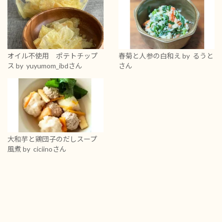
オイル不使用 ポテトチップ
春菊と人参の白和え
by るうと
ス
by yuyumom_ibdさん
さん
大和芋と鶏団子のだしスープ
風煮
by ciciinoさん