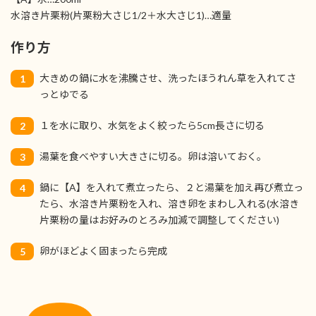
水溶き片栗粉(片栗粉大さじ1/2＋水大さじ1)…適量
作り方
大きめの鍋に水を沸騰させ、洗ったほうれん草を入れてさ
1
っとゆでる
１を水に取り、水気をよく絞ったら5cm長さに切る
2
湯葉を食べやすい大きさに切る。卵は溶いておく。
3
鍋に【A】を入れて煮立ったら、２と湯葉を加え再び煮立っ
4
たら、水溶き片栗粉を入れ、溶き卵をまわし入れる(水溶き
片栗粉の量はお好みのとろみ加減で調整してください)
卵がほどよく固まったら完成
5