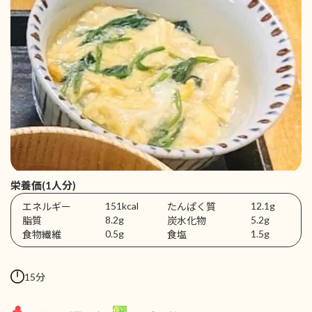
栄養価(1人分)
151kcal
12.1g
エネルギー
たんぱく質
8.2g
5.2g
脂質
炭水化物
0.5g
1.5g
食物繊維
食塩
15分