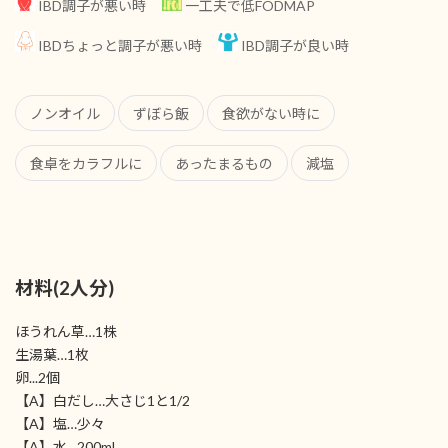
IBD調子が悪い時
一工夫で低FODMAP
IBDちょっと調子が悪い時
IBD調子が良い時
ノンオイル
ずぼら飯
食欲がない時に
食卓をカラフルに
あったまるもの
減塩
材料(2人分)
ほうれん草…1株
生湯葉…1枚
卵...2個
【A】白だし…大さじ1と1/2
【A】塩…少々
【A】水…200ml