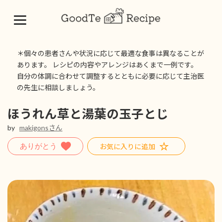
コ
ナ
ン
ビ
＊個々の患者さんや状況に応じて最適な食事は異なることが
テ
ゲ
あります。 レシピの内容やアレンジはあくまで一例です。
ン
ー
自分の体調に合わせて調整するとともに必要に応じて主治医
ツ
シ
の先生に相談しましょう。
へ
ョ
ス
ン
キ
に
ほうれん草と湯葉の玉子とじ
ッ
移
by
makigonsさん
プ
動
お気に入りに追加