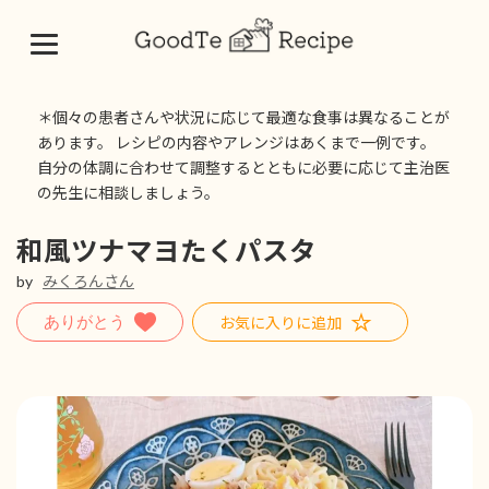
コ
ナ
ン
ビ
＊個々の患者さんや状況に応じて最適な食事は異なることが
テ
ゲ
あります。 レシピの内容やアレンジはあくまで一例です。
ン
ー
自分の体調に合わせて調整するとともに必要に応じて主治医
ツ
シ
の先生に相談しましょう。
へ
ョ
ス
ン
キ
に
和風ツナマヨたくパスタ
ッ
移
by
みくろんさん
プ
動
お気に入りに追加