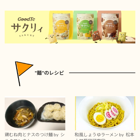
"麺"のレシピ
鶏むね肉とナスのつけ麺
by シ
和風しょうゆラーメン
by 松本