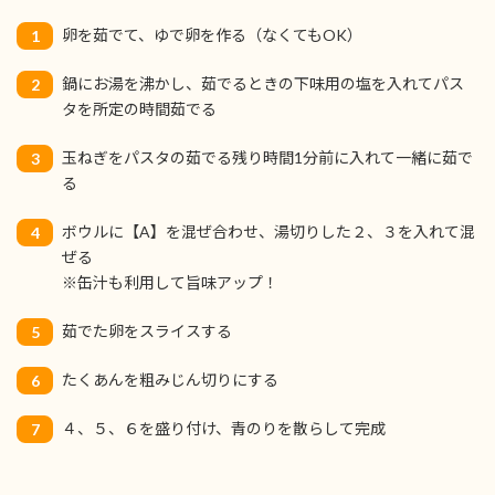
卵を茹でて、ゆで卵を作る（なくてもOK）
1
鍋にお湯を沸かし、茹でるときの下味用の塩を入れてパス
2
タを所定の時間茹でる
玉ねぎをパスタの茹でる残り時間1分前に入れて一緒に茹で
3
る
ボウルに【A】を混ぜ合わせ、湯切りした２、３を入れて混
4
ぜる
※缶汁も利用して旨味アップ！
茹でた卵をスライスする
5
たくあんを粗みじん切りにする
6
４、５、６を盛り付け、青のりを散らして完成
7