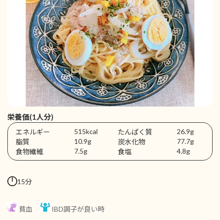
栄養価(1人分)
515kcal
26.9g
エネルギー
たんぱく質
10.9g
77.7g
脂質
炭水化物
7.5g
4.8g
食物繊維
食塩
15分
貧血
IBD調子が良い時