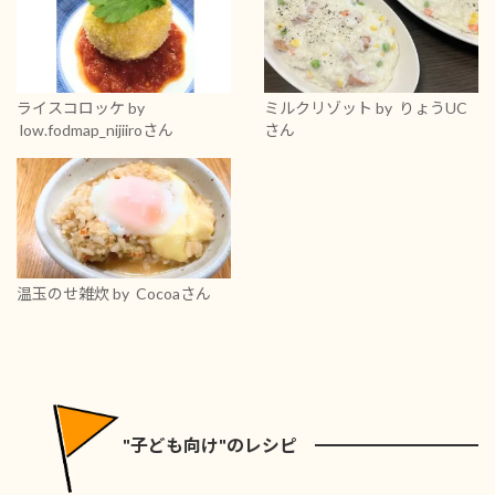
ライスコロッケ
by
ミルクリゾット
by りょうUC
low.fodmap_nijiiroさん
さん
温玉のせ雑炊
by Cocoaさん
"子ども向け"のレシピ