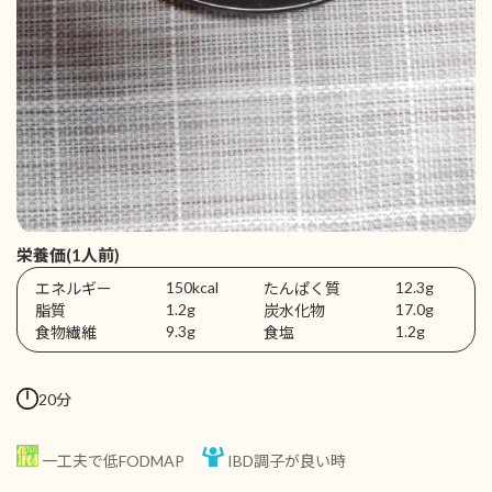
栄養価(1人前)
150kcal
12.3g
エネルギー
たんぱく質
1.2g
17.0g
脂質
炭水化物
9.3g
1.2g
食物繊維
食塩
20分
一工夫で低FODMAP
IBD調子が良い時