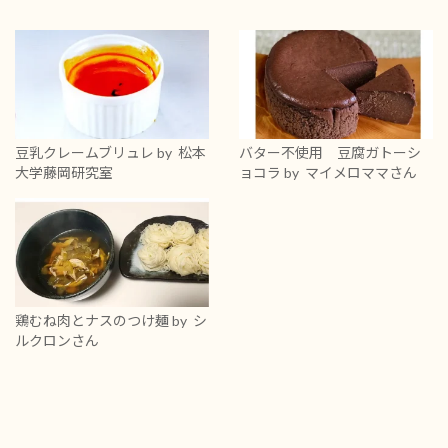
豆乳クレームブリュレ
by 松本
バター不使用 豆腐ガトーシ
大学藤岡研究室
ョコラ
by マイメロママさん
鶏むね肉とナスのつけ麺
by シ
ルクロンさん