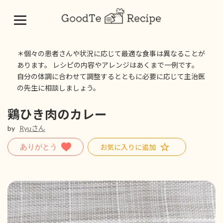
コ
ナ
ン
ビ
＊個々の患者さんや状況に応じて最適な食事は異なることが
テ
ゲ
あります。 レシピの内容やアレンジはあくまで一例です。
ン
ー
自分の体調に合わせて調整するとともに必要に応じて主治医
ツ
シ
の先生に相談しましょう。
へ
ョ
ス
ン
キ
に
鶏ひき肉のカレー
ッ
移
by
Ryuさん
プ
動
お気に入りに追加