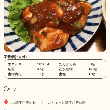
栄養価(1人分)
101kcal
0.8g
エネルギー
たんぱく質
4.6g
14.3g
脂質
炭水化物
1.1g
1.4g
食物繊維
食塩
15分
IBD調子が悪い時
IBDちょっと調子が悪い時