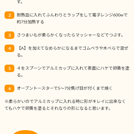
す。
耐熱皿に入れてふんわりとラップをして電子レンジ600wで
2
約7分加熱する
さつまいもが柔らかくなったらマッシャーなどでつぶす。
3
【A】を加えてなめらかになるまでゴムベラや木べらで混ぜ
4
る。
４をスプーンでアルミカップに入れて表面にハケで卵黄を塗
5
る。
オーブントースターで5〜7分焦げ目が付くまで焼く
6
※柔らかいのでアルミカップに入れる時に形がキレイに出来なく
てもハケで卵黄を塗るとそれなりの形になると思います。