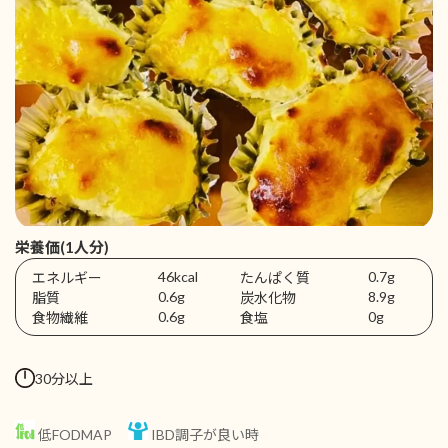
栄養価(1人分)
46kcal
0.7g
エネルギー
たんぱく質
0.6g
8.9g
脂質
炭水化物
0.6g
0g
食物繊維
食塩
30分以上
低FODMAP
IBD調子が良い時