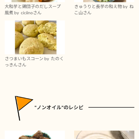
大和芋と鶏団子のだしスープ
きゅうりと長芋の和え物
by ね
風煮
by ciciinoさん
こ山さん
さつまいもスコーン
by たのく
っきんさん
"ノンオイル"のレシピ