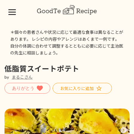
コ
ナ
ン
ビ
＊個々の患者さんや状況に応じて最適な食事は異なることが
テ
ゲ
あります。 レシピの内容やアレンジはあくまで一例です。
ン
ー
自分の体調に合わせて調整するとともに必要に応じて主治医
ツ
シ
の先生に相談しましょう。
へ
ョ
ス
ン
キ
に
低脂質スイートポテト
ッ
移
by
まるこさん
プ
動
お気に入りに追加