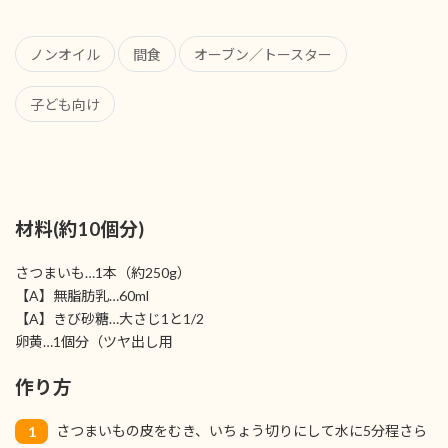
ノンオイル
間食
オーブン／トースター
子ども向け
材料(約10個分)
さつまいも…1本（約250g）
【A】無脂肪乳…60ml
【A】きび砂糖…大さじ1と1/2
卵黄…1個分（ツヤ出し用
作り方
さつまいもの皮をむき、いちょう切りにして水に5分程さら
1