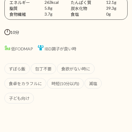
263kcal
12.1g
エネルギー
たんぱく質
5.8g
39.3g
脂質
炭水化物
3.7g
0g
食物繊維
食塩
10分
低FODMAP
IBD調子が良い時
ずぼら飯
包丁不要
食欲がない時に
食卓をカラフルに
時短(10分以内)
減塩
子ども向け