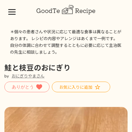
コ
ナ
ン
ビ
＊個々の患者さんや状況に応じて最適な食事は異なることが
テ
ゲ
あります。 レシピの内容やアレンジはあくまで一例です。
ン
ー
自分の体調に合わせて調整するとともに必要に応じて主治医
ツ
シ
の先生に相談しましょう。
へ
ョ
ス
ン
キ
に
鮭と枝豆のおにぎり
ッ
移
by
おにぎりやまさん
プ
動
お気に入りに追加