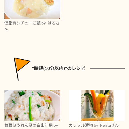
低脂質シチューご飯
by はるさ
ん
"時短(10分以内)"のレシピ
舞茸ほうれん草の白出汁粥
by
カラフル漬物
by Pentaさん