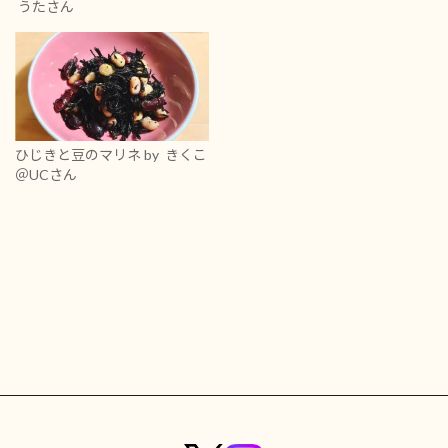
うたさん
ひじきと豆のマリネ
by きくこ
＠UCさん