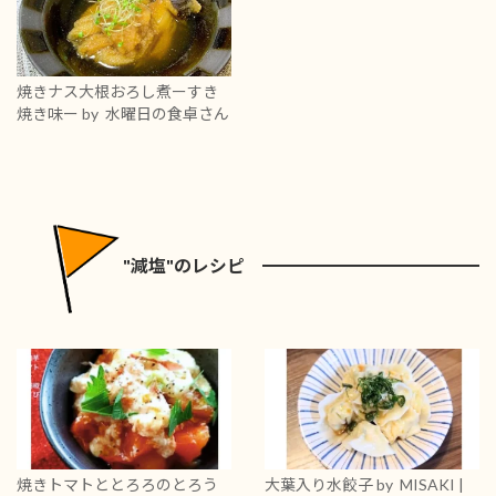
焼きナス大根おろし煮ーすき
焼き味ー
by 水曜日の食卓さん
"減塩"のレシピ
焼きトマトととろろのとろう
大葉入り水餃子
by MISAKI |