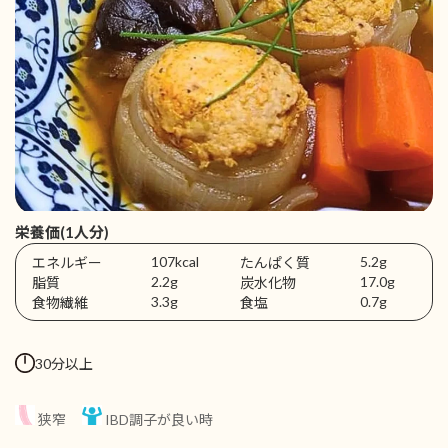
栄養価(1人分)
107kcal
5.2g
エネルギー
たんぱく質
2.2g
17.0g
脂質
炭水化物
3.3g
0.7g
食物繊維
食塩
30分以上
狭窄
IBD調子が良い時