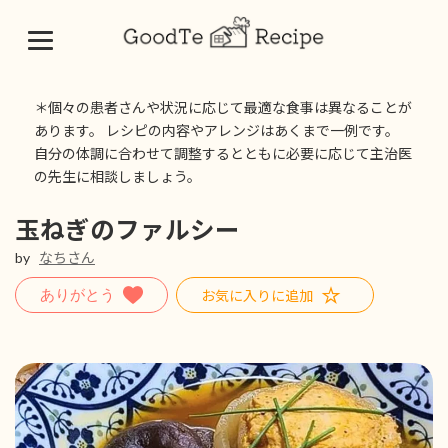
コ
ナ
ン
ビ
＊個々の患者さんや状況に応じて最適な食事は異なることが
テ
ゲ
あります。 レシピの内容やアレンジはあくまで一例です。
ン
ー
自分の体調に合わせて調整するとともに必要に応じて主治医
ツ
シ
の先生に相談しましょう。
へ
ョ
ス
ン
キ
に
玉ねぎのファルシー
ッ
移
by
なちさん
プ
動
お気に入りに追加