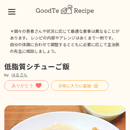
コ
ナ
ン
ビ
＊個々の患者さんや状況に応じて最適な食事は異なることが
テ
ゲ
あります。 レシピの内容やアレンジはあくまで一例です。
ン
ー
自分の体調に合わせて調整するとともに必要に応じて主治医
ツ
シ
の先生に相談しましょう。
へ
ョ
ス
ン
キ
に
低脂質シチューご飯
ッ
移
by
はるさん
プ
動
お気に入りに追加