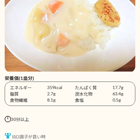
栄養価(1皿分)
359kcal
17.7g
エネルギー
たんぱく質
2.7g
63.4g
脂質
炭水化物
8.1g
0.5g
食物繊維
食塩
30分以上
IBD調子が良い時