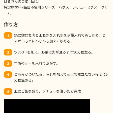
はるさんのご愛用品は
特定原材料7品目不使用シリーズ ハウス シチューミクス クリ
ーム
作り方
鍋に鶏むね肉と玉ねぎを入れ水を少量入れて蒸し炒め、じ
1
ゃがいもとにんじんも加えて炒める。
水850mlを加え、野菜に火が通るまで10分程煮る。
2
市販のルーを入れて溶かす。
3
とろみがついたら、豆乳を加えて弱火で煮立たない程度に5
4
分程温める。
皿にご飯を盛り、シチューを注いだら完成
5