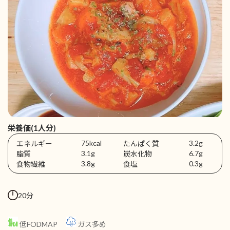
栄養価(1人分)
75kcal
3.2g
エネルギー
たんぱく質
3.1g
6.7g
脂質
炭水化物
3.8g
0.3g
食物繊維
食塩
20分
低FODMAP
ガス多め