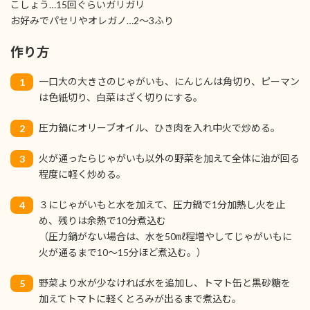
こしょう…15回ぐらいガリガリ
お好みでパセリやオレガノ…2〜3ふり
作り方
一口大の大きさのじゃがいも、にんじんは角切り、ピーマン
1
は色紙切り、白菜はざく切りにする。
圧力鍋にオリーブオイル、ひき肉を入れ中火で炒める。
2
火が通ったらじゃがいも以外の野菜を加えて全体に油が回る
3
程度に軽く炒める。
３にじゃがいもと水を加えて、圧力鍋で1分加熱し火を止
4
め、残りは余熱で10分煮込む
（圧力鍋がない場合は、水を50㎖程増やしてじゃがいもに
火が通るまで10～15分ほど煮込む。）
野菜より水が少なければ水を追加し、トマト缶と黒砂糖を
5
加えてトマトに軽くとろみが出るまで煮込む。