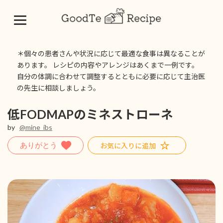
コ
ナ
ン
ビ
＊個々の患者さんや状況に応じて最適な食事は異なることが
テ
ゲ
あります。 レシピの内容やアレンジはあくまで一例です。
ン
ー
自分の体調に合わせて調整するとともに必要に応じて主治医
ツ
シ
の先生に相談しましょう。
へ
ョ
ス
ン
キ
に
低FODMAPのミネストローネ
ッ
移
by
@mine_ibs
プ
動
お気に入りに追加