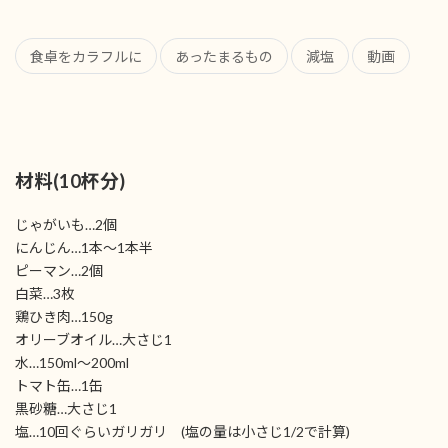
食卓をカラフルに
あったまるもの
減塩
動画
材料(10杯分)
じゃがいも…2個
にんじん…1本〜1本半
ピーマン…2個
白菜…3枚
鶏ひき肉…150g
オリーブオイル…大さじ1
水…150ml〜200ml
トマト缶…1缶
黒砂糖…大さじ1
塩…10回ぐらいガリガリ (塩の量は小さじ1/2で計算)