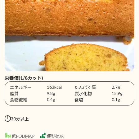
栄養価(1/8カット)
163kcal
2.7g
エネルギー
たんぱく質
9.8g
15.9g
脂質
炭水化物
0.4g
0.1g
食物繊維
食塩
30分以上
低FODMAP
便秘気味