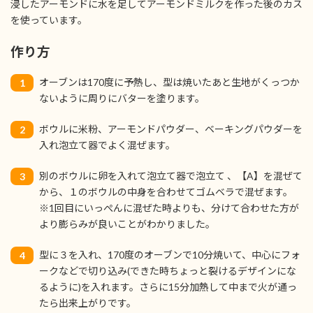
浸したアーモンドに水を足してアーモンドミルクを作った後のカス
を使っています。
作り方
オーブンは170度に予熱し、型は焼いたあと生地がくっつか
1
ないように周りにバターを塗ります。
ボウルに米粉、アーモンドパウダー、ベーキングパウダーを
2
入れ泡立て器でよく混ぜます。
別のボウルに卵を入れて泡立て器で泡立て 、【A】を混ぜて
3
から、１のボウルの中身を合わせてゴムベラで混ぜます。
※1回目にいっぺんに混ぜた時よりも、分けて合わせた方が
より膨らみが良いことがわかりました。
型に３を入れ、170度のオーブンで10分焼いて、中心にフォ
4
ークなどで切り込み(できた時ちょっと裂けるデザインにな
るように)を入れます。さらに15分加熱して中まで火が通っ
たら出来上がりです。