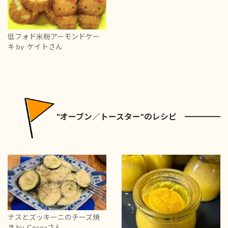
低フォド米粉アーモンドケー
キ
by ケイトさん
"オーブン／トースター"のレシピ
ナスとズッキーニのチーズ焼
き
by Cocoaさん