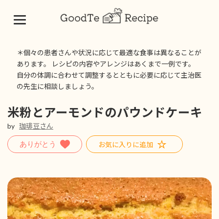
コ
ナ
ン
ビ
＊個々の患者さんや状況に応じて最適な食事は異なることが
テ
ゲ
あります。 レシピの内容やアレンジはあくまで一例です。
ン
ー
自分の体調に合わせて調整するとともに必要に応じて主治医
ツ
シ
の先生に相談しましょう。
へ
ョ
ス
ン
キ
に
米粉とアーモンドのパウンドケーキ
ッ
移
by
珈琲豆さん
プ
動
お気に入りに追加