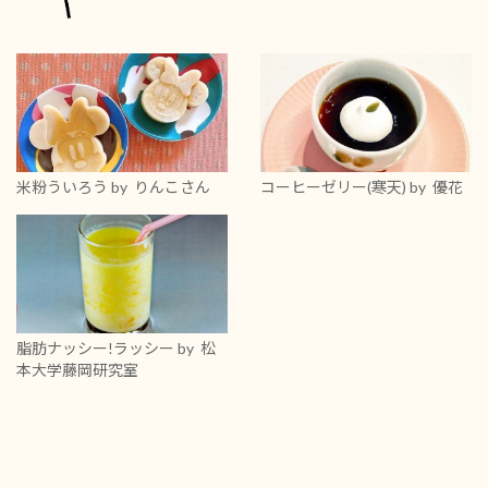
米粉ういろう
by りんこさん
コーヒーゼリー(寒天)
by 優花
脂肪ナッシー!ラッシー
by 松
本大学藤岡研究室