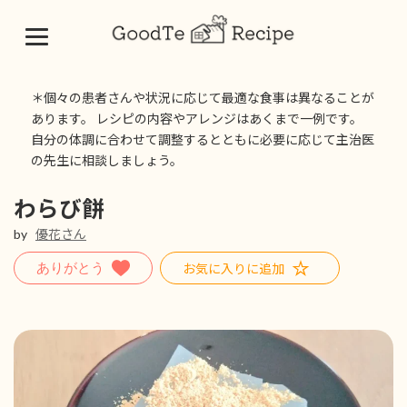
コ
ナ
ン
ビ
＊個々の患者さんや状況に応じて最適な食事は異なることが
テ
ゲ
あります。 レシピの内容やアレンジはあくまで一例です。
ン
ー
自分の体調に合わせて調整するとともに必要に応じて主治医
ツ
シ
の先生に相談しましょう。
へ
ョ
ス
ン
キ
に
わらび餅
ッ
移
by
優花さん
プ
動
お気に入りに追加