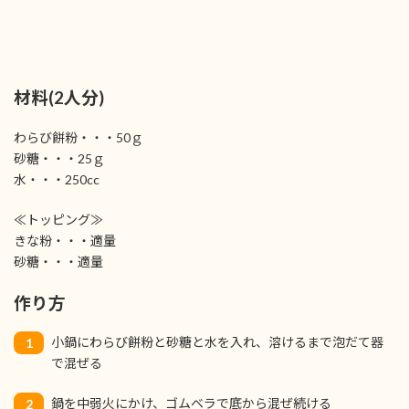
材料(2人分)
わらび餅粉・・・50ｇ
砂糖・・・25ｇ
水・・・250cc
≪トッピング≫
きな粉・・・適量
砂糖・・・適量
作り方
小鍋にわらび餅粉と砂糖と水を入れ、溶けるまで泡だて器
1
で混ぜる
鍋を中弱火にかけ、ゴムベラで底から混ぜ続ける
2