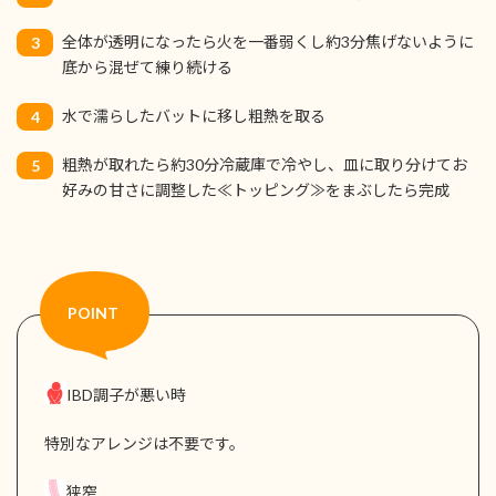
全体が透明になったら火を一番弱くし約3分焦げないように
3
底から混ぜて練り続ける
水で濡らしたバットに移し粗熱を取る
4
粗熱が取れたら約30分冷蔵庫で冷やし、皿に取り分けてお
5
好みの甘さに調整した≪トッピング≫をまぶしたら完成
IBD調子が悪い時
特別なアレンジは不要です。
狭窄