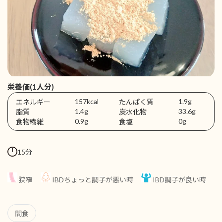
栄養価(1人分)
157kcal
1.9g
エネルギー
たんぱく質
1.4g
33.6g
脂質
炭水化物
0.9g
0g
食物繊維
食塩
15分
狭窄
IBDちょっと調子が悪い時
IBD調子が良い時
間食