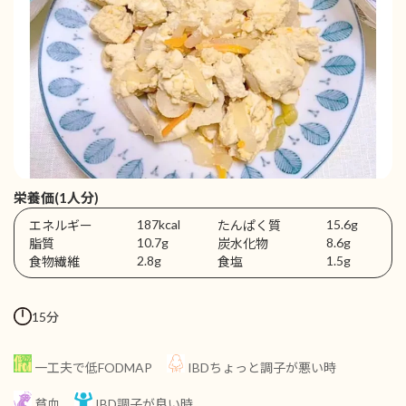
栄養価(1人分)
187kcal
15.6g
エネルギー
たんぱく質
10.7g
8.6g
脂質
炭水化物
2.8g
1.5g
食物繊維
食塩
15分
一工夫で低FODMAP
IBDちょっと調子が悪い時
貧血
IBD調子が良い時