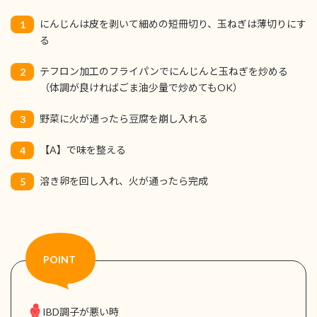
にんじんは皮を剥いて細めの短冊切り、玉ねぎは薄切りにす
1
る
テフロン加工のフライパンでにんじんと玉ねぎを炒める
2
（体調が良ければごま油少量で炒めてもOK）
野菜に火が通ったら豆腐を崩し入れる
3
【A】で味を整える
4
溶き卵を回し入れ、火が通ったら完成
5
IBD調子が悪い時