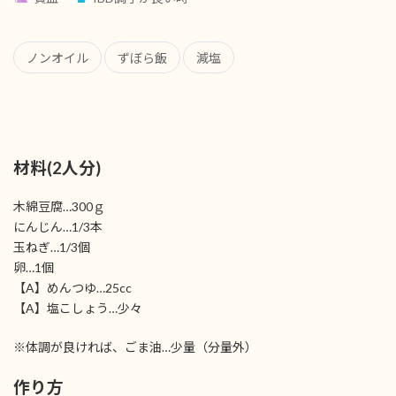
ノンオイル
ずぼら飯
減塩
材料(2人分)
木綿豆腐…300ｇ
にんじん…1/3本
玉ねぎ…1/3個
卵…1個
【A】めんつゆ…25cc
【A】塩こしょう…少々
※体調が良ければ、ごま油…少量（分量外）
作り方