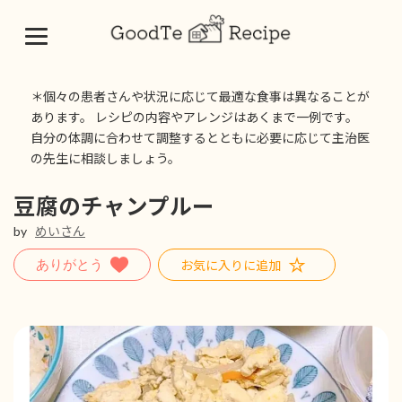
コ
ナ
ン
ビ
＊個々の患者さんや状況に応じて最適な食事は異なることが
テ
ゲ
あります。 レシピの内容やアレンジはあくまで一例です。
ン
ー
自分の体調に合わせて調整するとともに必要に応じて主治医
ツ
シ
の先生に相談しましょう。
へ
ョ
ス
ン
キ
に
豆腐のチャンプルー
ッ
移
by
めいさん
プ
動
お気に入りに追加