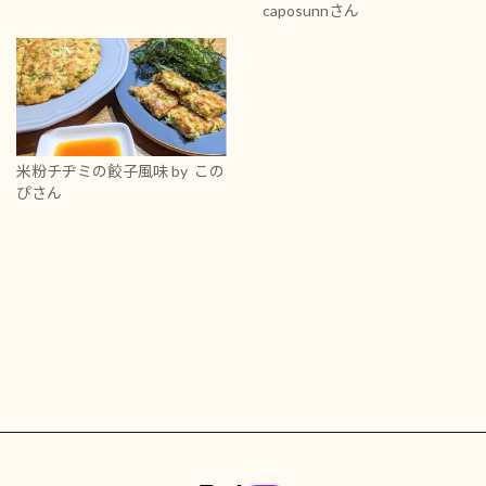
caposunnさん
米粉チヂミの餃子風味
by この
ぴさん