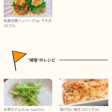
和風豆腐ハンバーグ
by やす＠
UCさん
"減塩"のレシピ
水菜のナムル
by sayaさん
揚げない焼きコロッケ
by