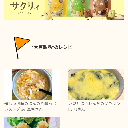
"大豆製品"のレシピ
優しいお味のほんのり酸っぱ
豆腐とほうれん草のグラタン
いスープ
by 真希さん
by Uさん