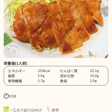
栄養価(1人前)
233kcal
22.1g
エネルギー
たんぱく質
5.9g
19.2g
脂質
炭水化物
1.7g
1.9g
食物繊維
食塩
15分
一工夫で低FODMAP
狭窄