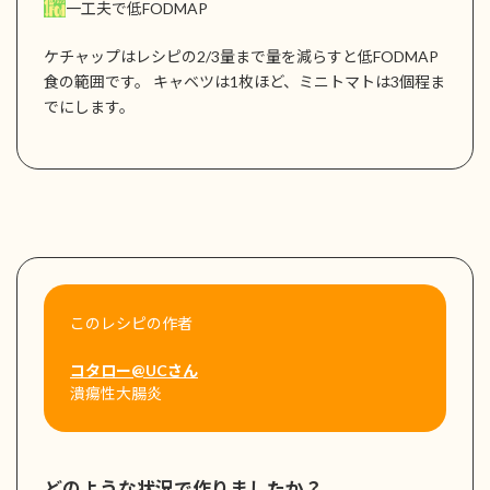
一工夫で低FODMAP
ケチャップはレシピの2/3量まで量を減らすと低FODMAP
食の範囲です。 キャベツは1枚ほど、ミニトマトは3個程ま
でにします。
このレシピの作者
コタロー@UCさん
潰瘍性大腸炎
どのような状況で作りましたか？