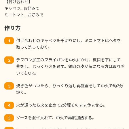
【付け合わせ】
キャベツ…お好みで
ミニトマト…お好みで
作り方
付け合わせのキャベツを千切りにし、ミニトマトはヘタを
1
取って洗っておく。
テフロン加工のフライパンを中火にかけ、皮目を下にして
2
蓋をし、じっくり火を通す。鶏肉の皮が気になる方は取り除
いてもOK。
焼き色がついたら、ひっくり返し再度蓋をして中火で約2分
3
焼く。
火が通ったら火を止めて2分程そのまま休ませる。
4
ソースを混ぜ入れて、中火で再度加熱する。
5