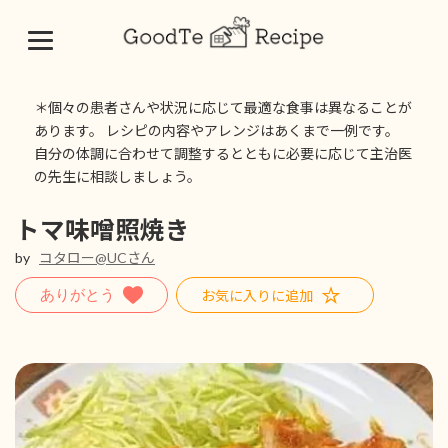
コ
ナ
ン
ビ
＊個々の患者さんや状況に応じて最適な食事は異なることが
テ
ゲ
あります。 レシピの内容やアレンジはあくまで一例です。
ン
ー
自分の体調に合わせて調整するとともに必要に応じて主治医
ツ
シ
の先生に相談しましょう。
へ
ョ
ス
ン
キ
に
トマ味噌照焼き
ッ
移
by
コタロー@UCさん
プ
動
お気に入りに追加