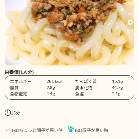
栄養価(1人分)
281 kcal
15.1g
エネルギー
たんぱく質
2.8g
44.7g
脂質
炭水化物
4.4g
2.1g
食物繊維
食塩
15分
IBDちょっと調子が悪い時
IBD調子が良い時