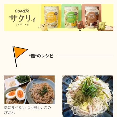
"麺"のレシピ
夏に食べたい つけ麺
by この
ぴさん