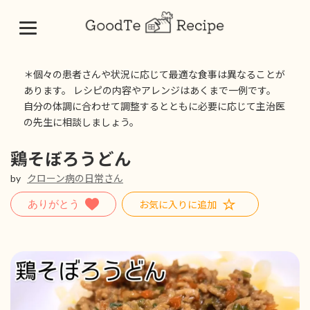
コ
ナ
ン
ビ
＊個々の患者さんや状況に応じて最適な食事は異なることが
テ
ゲ
あります。 レシピの内容やアレンジはあくまで一例です。
ン
ー
自分の体調に合わせて調整するとともに必要に応じて主治医
ツ
シ
の先生に相談しましょう。
へ
ョ
ス
ン
キ
に
鶏そぼろうどん
ッ
移
by
クローン病の日常さん
プ
動
お気に入りに追加