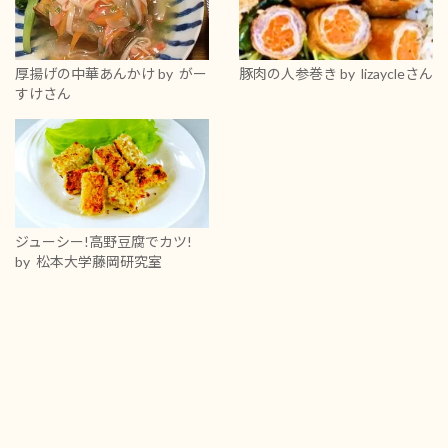
厚揚げの中華あんかけ
by がー
豚肉の人参巻き
by lizaycleさん
すけさん
ジューシー!高野豆腐でカツ!
by 松本大学藤岡研究室