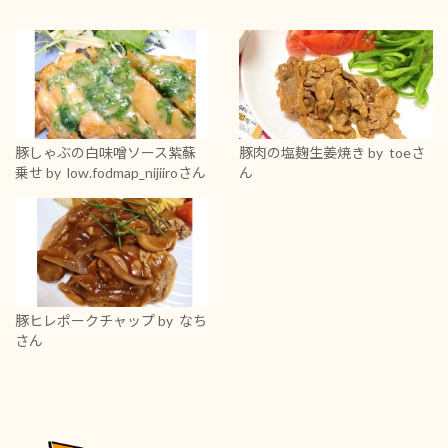
豚しゃぶの白味噌ソース紫蘇
豚肉の塩麹生姜焼き
by toeさ
乗せ
by low.fodmap_nijiiroさん
ん
豚ヒレポークチャップ
by なち
さん