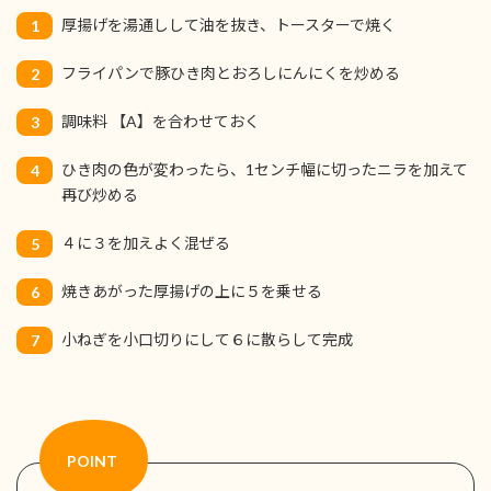
厚揚げを湯通しして油を抜き、トースターで焼く
1
フライパンで豚ひき肉とおろしにんにくを炒める
2
調味料 【A】を合わせておく
3
ひき肉の色が変わったら、1センチ幅に切ったニラを加えて
4
再び炒める
４に３を加えよく混ぜる
5
焼きあがった厚揚げの上に５を乗せる
6
小ねぎを小口切りにして６に散らして完成
7