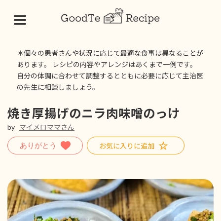
コ
ナ
ン
ビ
＊個々の患者さんや状況に応じて最適な食事は異なることが
テ
ゲ
あります。 レシピの内容やアレンジはあくまで一例です。
ン
ー
自分の体調に合わせて調整するとともに必要に応じて主治医
ツ
シ
の先生に相談しましょう。
へ
ョ
ス
ン
キ
に
焼き厚揚げのニラ肉味噌のっけ
ッ
移
by
マイメロママさん
プ
動
お気に入りに追加