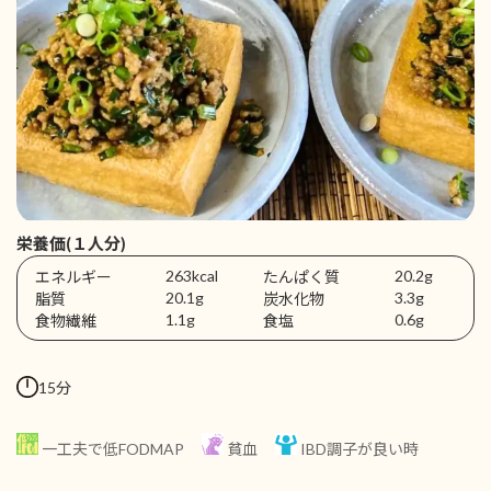
栄養価(１人分)
263kcal
20.2g
エネルギー
たんぱく質
20.1g
3.3g
脂質
炭水化物
1.1g
0.6g
食物繊維
食塩
15分
一工夫で低FODMAP
貧血
IBD調子が良い時