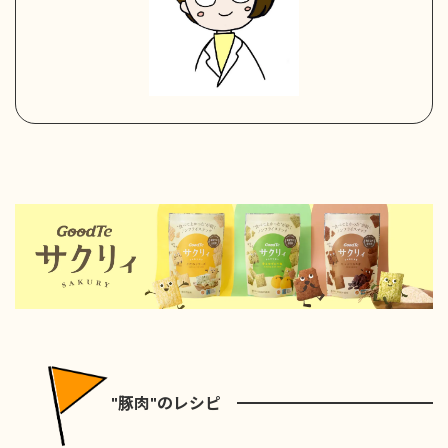
"豚肉"のレシピ