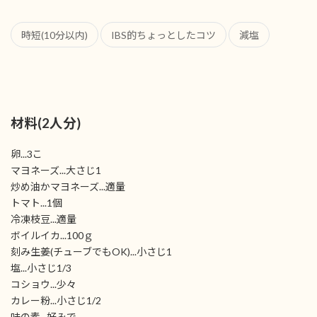
時短(10分以内)
IBS的ちょっとしたコツ
減塩
材料(2人分)
卵...3こ
マヨネーズ...大さじ1
炒め油かマヨネーズ...適量
トマト...1個
冷凍枝豆...適量
ボイルイカ...100ｇ
刻み生姜(チューブでもOK)...小さじ1
塩...小さじ1/3
コショウ...少々
カレー粉...小さじ1/2
味の素...好みで