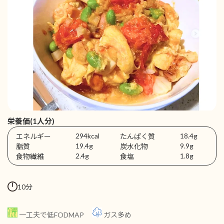
栄養価(1人分)
294kcal
18.4g
エネルギー
たんぱく質
19.4g
9.9g
脂質
炭水化物
2.4g
1.8g
食物繊維
食塩
10分
一工夫で低FODMAP
ガス多め