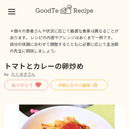
コ
ナ
ン
ビ
＊個々の患者さんや状況に応じて最適な食事は異なることが
テ
ゲ
あります。 レシピの内容やアレンジはあくまで一例です。
ン
ー
自分の体調に合わせて調整するとともに必要に応じて主治医
ツ
シ
の先生に相談しましょう。
へ
ョ
ス
ン
キ
に
トマトとカレーの卵炒め
ッ
移
by
たくゆきさん
プ
動
お気に入りに追加