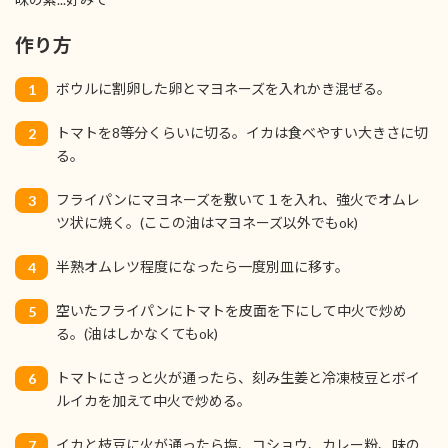
作り方
ボウルに割卵した卵とマヨネーズを入れかき混ぜる。
1
トマトを8等分くらいに切る。イカは食べやすい大きさに切
2
る。
フライパンにマヨネーズを敷いて１を入れ、強火でオムレ
3
ツ状に焼く。(ここの油はマヨネーズ以外でもok)
半熟オムレツ程度になったら一度別皿に移す。
4
空いたフライパンにトマトを皮面を下にして中火で炒め
5
る。(油はしかなくてもok)
トマトにさっと火が通ったら、刻み生姜と冷凍枝豆とボイ
6
ルイカを加えて中火で炒める。
イカと枝豆に火が通ったら塩、コショウ、カレー粉、味の
7