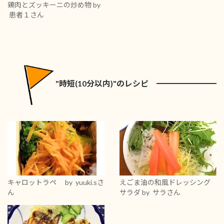
鶏肉とズッキーニの炒め物
by
患者１さん
"時短(10分以内)"のレシピ
キャロットラペ
by yuuki.sさ
えごま油の和風ドレッシング
ん
サラダ
by サラさん