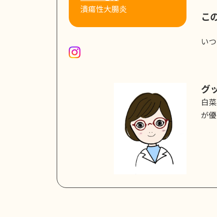
潰瘍性大腸炎
こ
いつ
グ
白菜
が優