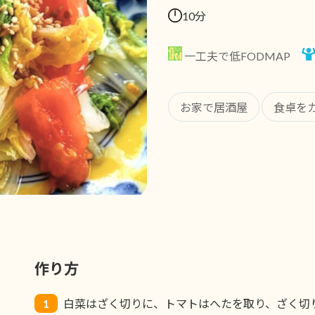
10分
一工夫で低FODMAP
お家で居酒屋
食卓を
作り方
1
白菜はざく切りに、トマトはへたを取り、ざく切