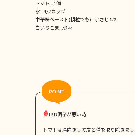
トマト…1個
水…1/2カップ
中華味ペースト(顆粒でも)…小さじ1/2
白いりごま…少々
IBD調子が悪い時
トマトは湯向きして皮と種を取り除きまし