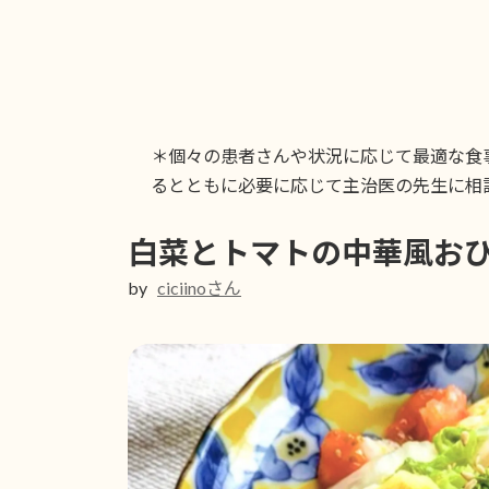
コ
ナ
ン
ビ
テ
ゲ
ン
ー
ツ
シ
へ
ョ
＊個々の患者さんや状況に応じて最適な食
ス
ン
るとともに必要に応じて主治医の先生に相
キ
に
ッ
移
白菜とトマトの中華風お
プ
動
by
ciciinoさん