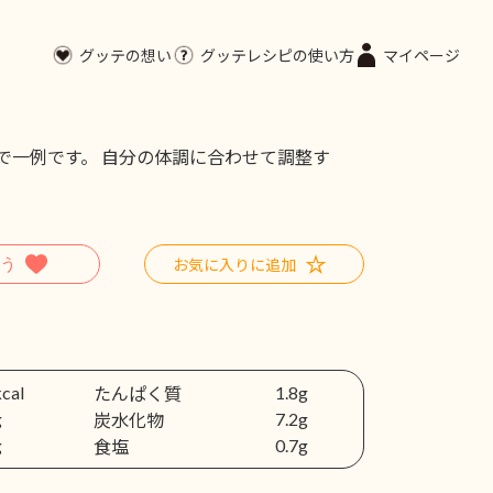
グッテの想い
グッテレシピの使い方
マイページ
で一例です。 自分の体調に合わせて調整す
お気に入りに追加
kcal
1.8g
たんぱく質
g
7.2g
炭水化物
g
0.7g
食塩