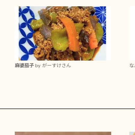
麻婆茄子
by がーすけさん
な