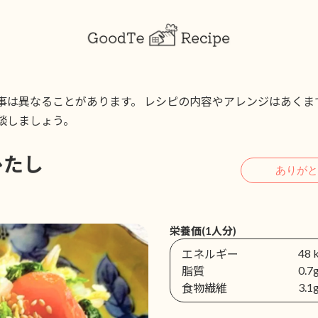
事は異なることがあります。 レシピの内容やアレンジはあくま
談しましょう。
ひたし
栄養価(1人分)
48 
エネルギー
0.7
脂質
3.1
食物繊維