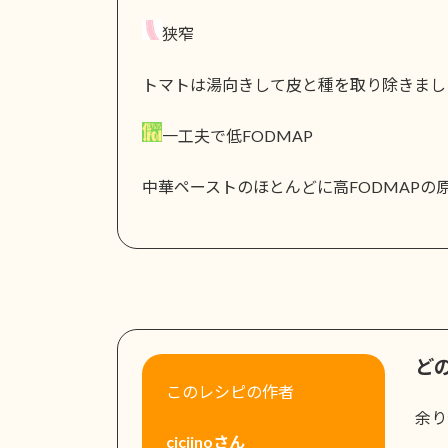
狭窄
トマトは湯向きして皮と種を取り除きまし
一工夫で低FODMAP
中華ペーストのほとんどに高FODMAPの
ど
このレシピの作者
余り
ciciinoさん