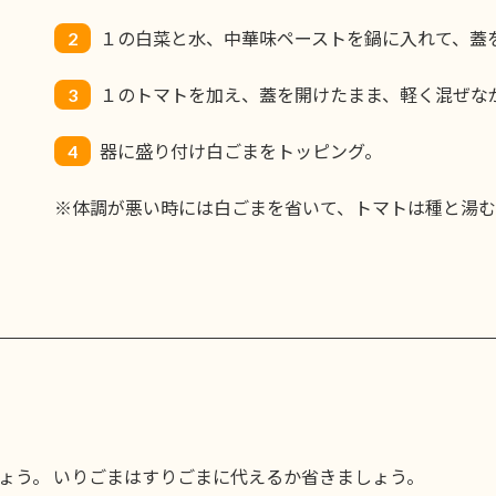
2
１の白菜と水、中華味ペーストを鍋に入れて、蓋
3
１のトマトを加え、蓋を開けたまま、軽く混ぜな
4
器に盛り付け白ごまをトッピング。
※体調が悪い時には白ごまを省いて、トマトは種と湯む
ょう。 いりごまはすりごまに代えるか省きましょう。