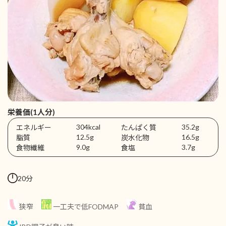
栄養価(1人分)
304kcal
35.2g
エネルギー
たんぱく質
12.5g
16.5g
脂質
炭水化物
9.0g
3.7g
食物繊維
食塩
20分
狭窄
一工夫で低FODMAP
貧血