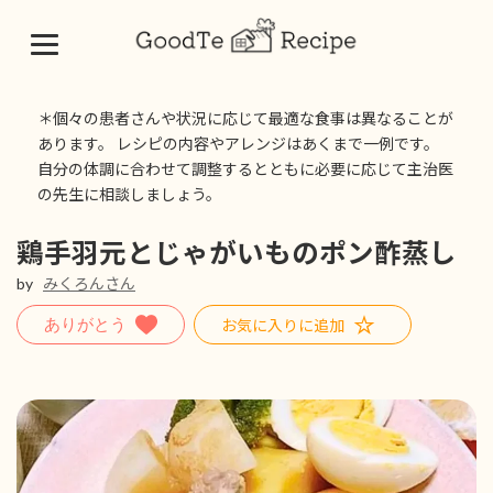
コ
ナ
ン
ビ
＊個々の患者さんや状況に応じて最適な食事は異なることが
テ
ゲ
あります。 レシピの内容やアレンジはあくまで一例です。
ン
ー
自分の体調に合わせて調整するとともに必要に応じて主治医
ツ
シ
の先生に相談しましょう。
へ
ョ
ス
ン
キ
に
鶏手羽元とじゃがいものポン酢蒸し
ッ
移
by
みくろんさん
プ
動
お気に入りに追加