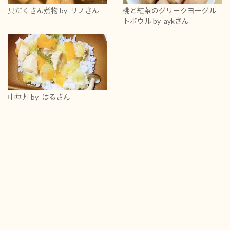
具だくさん煮物
by リノさん
桃と紅茶のグリークヨーグル
トボウル
by aykさん
中華丼
by はるさん