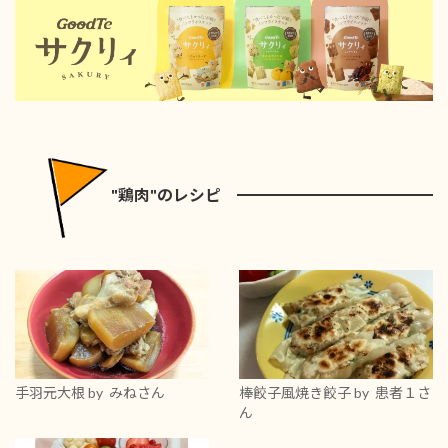
"鶏肉"のレシピ
手羽元大根
by みねさん
棒餃子風焼き餃子
by 患者１さ
ん