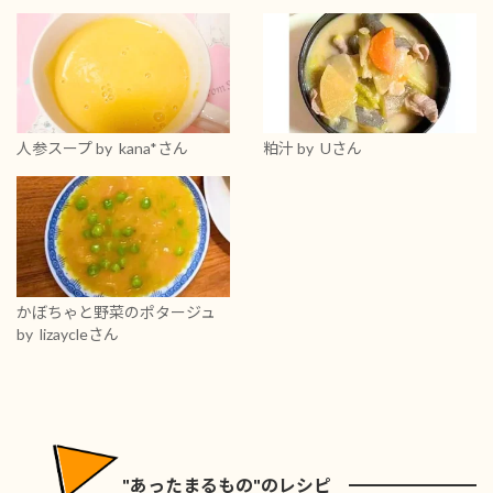
人参スープ
by kana*さん
粕汁
by Uさん
かぼちゃと野菜のポタージュ
by lizaycleさん
"あったまるもの"のレシピ