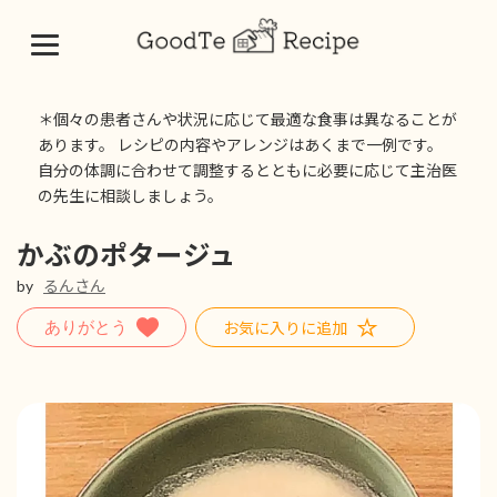
コ
ナ
ン
ビ
＊個々の患者さんや状況に応じて最適な食事は異なることが
テ
ゲ
あります。 レシピの内容やアレンジはあくまで一例です。
ン
ー
自分の体調に合わせて調整するとともに必要に応じて主治医
ツ
シ
の先生に相談しましょう。
へ
ョ
ス
ン
キ
に
かぶのポタージュ
ッ
移
by
るんさん
プ
動
お気に入りに追加