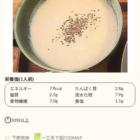
栄養価(1人前)
77kcal
2.8g
エネルギー
たんぱく質
2.3g
7.9g
脂質
炭水化物
7.0g
1.5g
食物繊維
食塩
30分以上
下痢気味
一工夫で低FODMAP