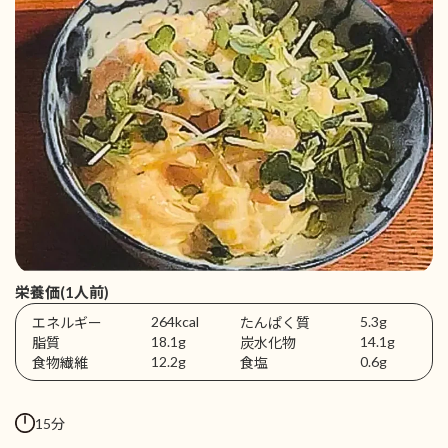
栄養価(1人前)
264kcal
5.3g
エネルギー
たんぱく質
18.1g
14.1g
脂質
炭水化物
12.2g
0.6g
食物繊維
食塩
15分