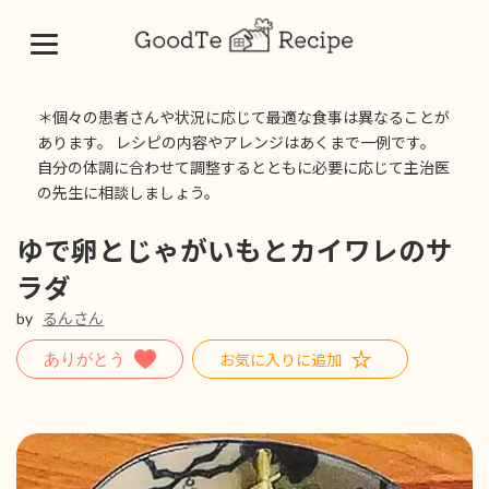
コ
ナ
ン
ビ
＊個々の患者さんや状況に応じて最適な食事は異なることが
テ
ゲ
あります。 レシピの内容やアレンジはあくまで一例です。
ン
ー
自分の体調に合わせて調整するとともに必要に応じて主治医
ツ
シ
の先生に相談しましょう。
へ
ョ
ス
ン
キ
に
ゆで卵とじゃがいもとカイワレのサ
ッ
移
ラダ
プ
動
by
るんさん
お気に入りに追加