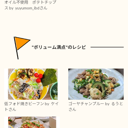
オイル不使用 ポテトチップ
ス
by yuyumom_ibdさん
"ボリューム満点"のレシピ
低フォド焼きビーフン
by ケイ
ゴーヤチャンプルー
by るうと
トさん
さん