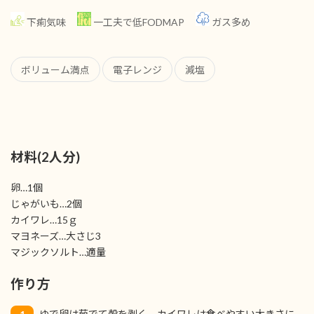
下痢気味
一工夫で低FODMAP
ガス多め
ボリューム満点
電子レンジ
減塩
材料(2人分)
卵…1個
じゃがいも…2個
カイワレ…15ｇ
マヨネーズ…大さじ3
マジックソルト…適量
作り方
ゆで卵は茹でて殻を剥く。カイワレは食べやすい大きさに