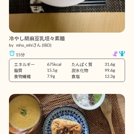
冷やし胡麻豆乳坦々素麺
by mho_mhiさん
(IBD)
15分
675kcal
31.6g
エネルギー
たんぱく質
15.5g
99.6g
脂質
炭水化物
7.9g
12.3g
食物繊維
食塩