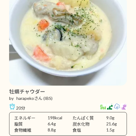
牡蠣チャウダー
by harapekoさん
(IBS)
20分
198kcal
9.0g
エネルギー
たんぱく質
6.4g
21.6g
脂質
炭水化物
8.8g
1.5g
食物繊維
食塩