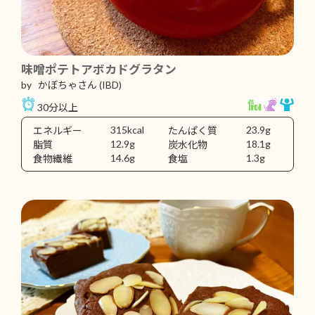
味噌ポテトアボカドグラタン
by かぼちゃさん
(IBD)
30分以上
315kcal
23.9g
エネルギー
たんぱく質
12.9g
18.1g
脂質
炭水化物
14.6g
1.3g
食物繊維
食塩