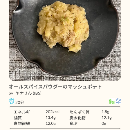
オールスパイスパウダーのマッシュポテト
by ヤナさん
(IBS)
20分
202kcal
1.8g
エネルギー
たんぱく質
13.4g
12.1g
脂質
炭水化物
12.0g
0g
食物繊維
食塩