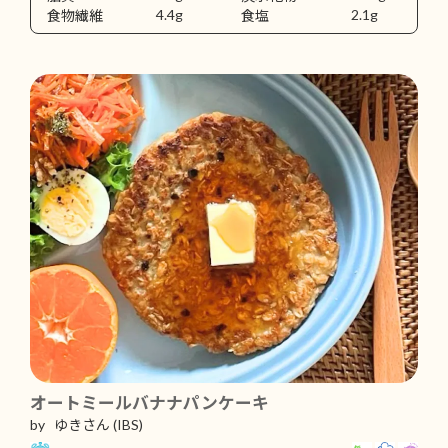
4.4g
2.1g
食物繊維
食塩
オートミールバナナパンケーキ
by ゆきさん
(IBS)