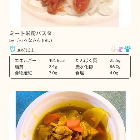
ミート米粉パスタ
by ﾁｬﾝるなさん
(IBD)
30分以上
481 kcal
25.5g
エネルギー
たんぱく質
2.4g
86.0g
脂質
炭水化物
7.0g
4.0g
食物繊維
食塩