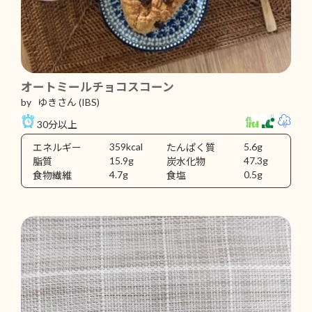
オートミールチョコスコーン
by ゆきさん
(IBS)
30分以上
359kcal
5.6g
エネルギー
たんぱく質
15.9g
47.3g
脂質
炭水化物
4.7g
0.5g
食物繊維
食塩