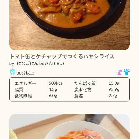
トマト缶とケチャップでつくるハヤシライス
by はなごはんibdさん
(IBD)
30分以上
509kcal
15.3g
エネルギー
たんぱく質
4.3g
95.9g
脂質
炭水化物
6.0g
2.7g
食物繊維
食塩