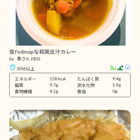
低fodmapな和風出汁カレー
by 春さん
(IBS)
30分以上
158 kcal
9.4g
エネルギー
たんぱく質
9.7g
5.9g
脂質
炭水化物
4.1g
0g
食物繊維
食塩