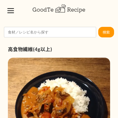
コ
ナ
ン
ビ
テ
ゲ
検索
ン
ー
ツ
シ
へ
ョ
高食物繊維(4g以上)
ス
ン
キ
に
ッ
移
プ
動