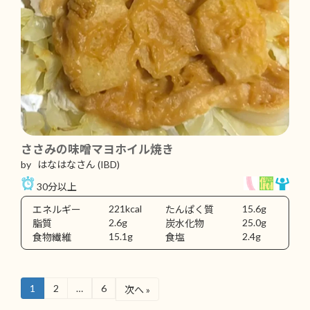
ささみの味噌マヨホイル焼き
by はなはなさん
(IBD)
30分以上
221kcal
15.6g
エネルギー
たんぱく質
2.6g
25.0g
脂質
炭水化物
15.1g
2.4g
食物繊維
食塩
1
2
…
6
次へ »