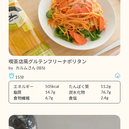
喫茶店風グルテンフリーナポリタン
by カルムさん
(IBS)
15分
505kcal
11.2g
エネルギー
たんぱく質
14.7g
76.7g
脂質
炭水化物
6.7g
2.4g
食物繊維
食塩