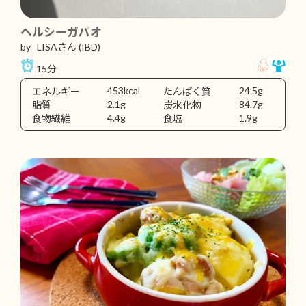
ヘルシーガパオ
by LISAさん
(IBD)
15分
453kcal
24.5g
エネルギー
たんぱく質
2.1g
84.7g
脂質
炭水化物
4.4g
1.9g
食物繊維
食塩