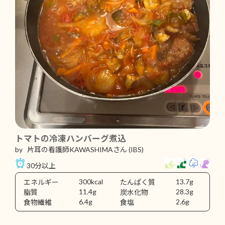
トマトの冷凍ハンバーグ煮込
by 片耳の看護師KAWASHIMAさん
(IBS)
30分以上
300kcal
13.7g
エネルギー
たんぱく質
11.4g
28.3g
脂質
炭水化物
6.4g
2.6g
食物繊維
食塩