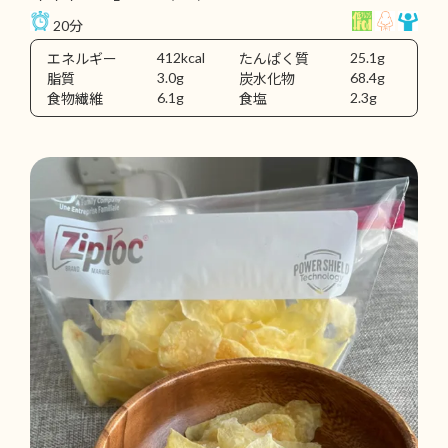
20分
412kcal
25.1g
エネルギー
たんぱく質
3.0g
68.4g
脂質
炭水化物
6.1g
2.3g
食物繊維
食塩