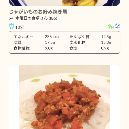
じゃがいものお好み焼き風
by 水曜日の食卓さん
(IBS)
10分
285 kcal
12.5g
エネルギー
たんぱく質
17.5g
15.3g
脂質
炭水化物
9.0g
0.9g
食物繊維
食塩