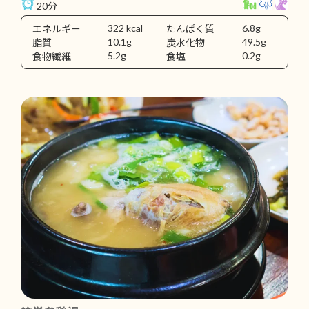
20分
322 kcal
6.8g
エネルギー
たんぱく質
10.1g
49.5g
脂質
炭水化物
5.2g
0.2g
食物繊維
食塩