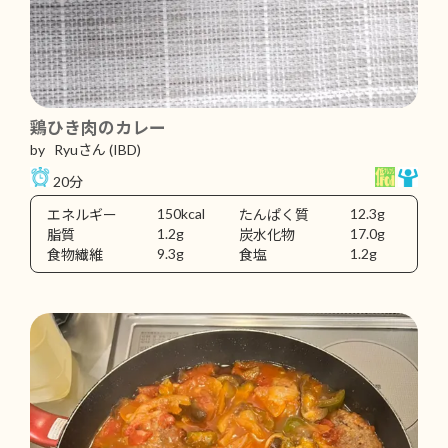
鶏ひき肉のカレー
by Ryuさん
(IBD)
20分
150kcal
12.3g
エネルギー
たんぱく質
1.2g
17.0g
脂質
炭水化物
9.3g
1.2g
食物繊維
食塩