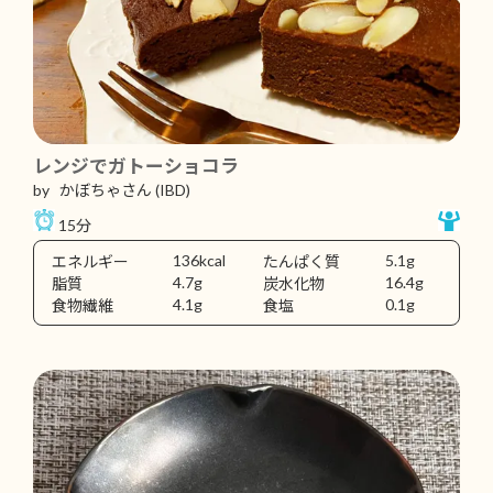
レンジでガトーショコラ
by かぼちゃさん
(IBD)
15分
136kcal
5.1g
エネルギー
たんぱく質
4.7g
16.4g
脂質
炭水化物
4.1g
0.1g
食物繊維
食塩