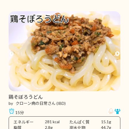
鶏そぼろうどん
by クローン病の日常さん
(IBD)
15分
281 kcal
15.1g
エネルギー
たんぱく質
2.8g
44.7g
脂質
炭水化物