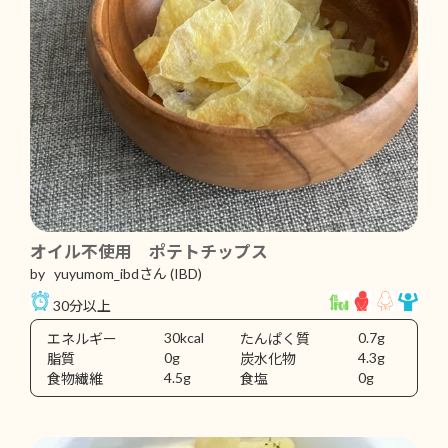
オイル不使用 ポテトチップス
by yuyumom_ibdさん
(IBD)
30分以上
30kcal
0.7g
エネルギー
たんぱく質
0g
4.3g
脂質
炭水化物
4.5g
0g
食物繊維
食塩