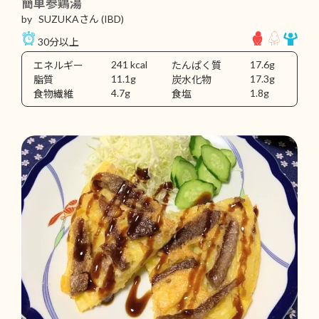
簡単参鶏湯
by SUZUKAさん
(IBD)
30分以上
241 kcal
17.6g
エネルギー
たんぱく質
11.1g
17.3g
脂質
炭水化物
4.7g
1.8g
食物繊維
食塩